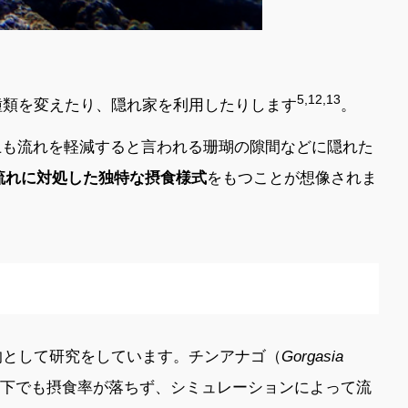
5,12,13
種類を変えたり、隠れ家を利用したりします
。
上も流れを軽減すると言われる珊瑚の隙間などに隠れた
流れに対処した独特な摂食様式
をもつことが想像されま
的として研究をしています。チンアナゴ（
Gorgasia
下でも摂食率が落ちず、シミュレーションによって流