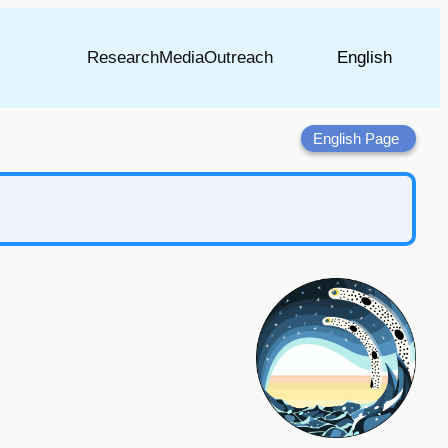
Research
Media
Outreach
English
English Page