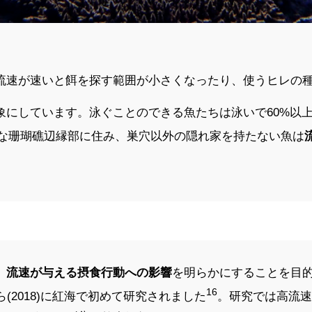
流速が速いと餌を探す範囲が小さくなったり、使うヒレの
象にしています。泳ぐことのできる魚たちは泳いで60%以
な珊瑚礁辺縁部に住み、巣穴以外の隠れ家を持たない魚は
、
流速が与える摂食行動への影響
を明らかにすることを目
16
ら(2018)に紅海で初めて研究されました
。研究では高流速