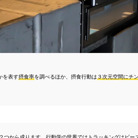
かを表す
摂食率
を調べるほか、摂食行動は
３次元空間にチ
の２つから成ります。行動学の世界ではトラッキングはビー