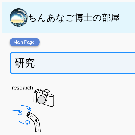
内
容
ちんあなご博士の部屋
を
ス
キ
Main Page
ッ
プ
研究