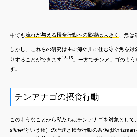
中でも
流れが与える摂食行動への影響は大きく
、魚は
しかし、これらの研究は主に海や川に住む泳ぐ魚を対
13-15
りすることができます
。一方でチンアナゴのよう
す。
チンアナゴの摂食行動
このようなことから私たちはチンアナゴを対象として
sillneri
という種）の流速と摂食行動の関係はKhrizman